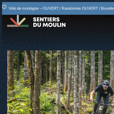
Vélo de montagne – OUVERT / Randonnée OUVERT / Buvet
21
°C