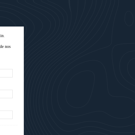
in.
 de nos