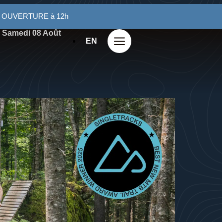
te OUVERTURE à 12h
Samedi 08 Août
EN