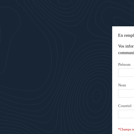
En rempli
Vos infor
communic
Prénom
Nom
Courriel
*Champs re