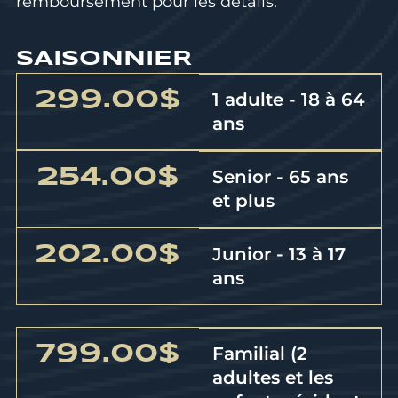
remboursement
pour les détails.
SAISONNIER
299.00$
1 adulte - 18 à 64
ans
254.00$
Senior - 65 ans
et plus
202.00$
Junior - 13 à 17
ans
799.00$
Familial (2
adultes et les